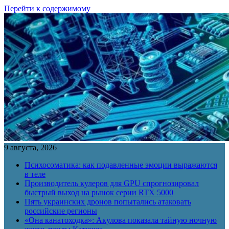
Перейти к содержимому
9 августа, 2026
Психосоматика: как подавленные эмоции выражаются
в теле
Производитель кулеров для GPU спрогнозировал
быстрый выход на рынок серии RTX 5000
Пять украинских дронов попытались атаковать
российские регионы
«Она канатоходка»: Акулова показала тайную ночную