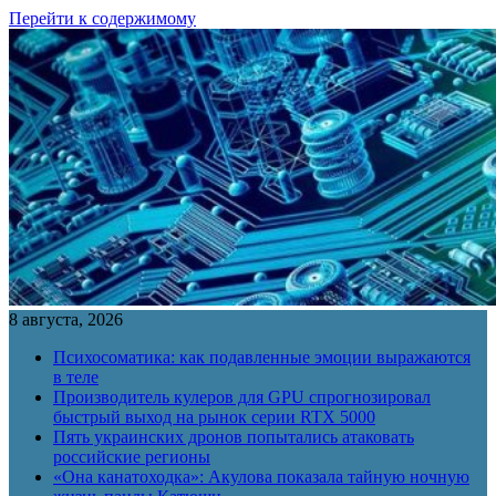
Перейти к содержимому
8 августа, 2026
Психосоматика: как подавленные эмоции выражаются
в теле
Производитель кулеров для GPU спрогнозировал
быстрый выход на рынок серии RTX 5000
Пять украинских дронов попытались атаковать
российские регионы
«Она канатоходка»: Акулова показала тайную ночную