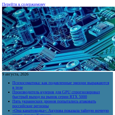
Перейти к содержимому
9 августа, 2026
Психосоматика: как подавленные эмоции выражаются
в теле
Производитель кулеров для GPU спрогнозировал
быстрый выход на рынок серии RTX 5000
Пять украинских дронов попытались атаковать
российские регионы
«Она канатоходка»: Акулова показала тайную ночную