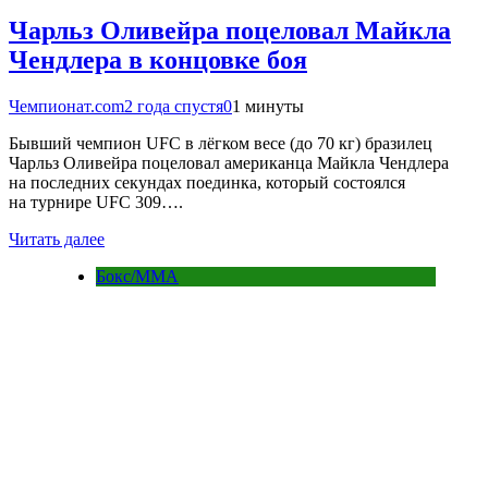
Чарльз Оливейра поцеловал Майкла
Чендлера в концовке боя
Чемпионат.com
2 года спустя
0
1 минуты
Бывший чемпион UFC в лёгком весе (до 70 кг) бразилец
Чарльз Оливейра поцеловал американца Майкла Чендлера
на последних секундах поединка, который состоялся
на турнире UFC 309….
Читать далее
Бокс/MMA