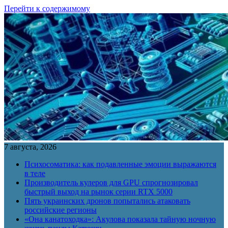
Перейти к содержимому
7 августа, 2026
Психосоматика: как подавленные эмоции выражаются
в теле
Производитель кулеров для GPU спрогнозировал
быстрый выход на рынок серии RTX 5000
Пять украинских дронов попытались атаковать
российские регионы
«Она канатоходка»: Акулова показала тайную ночную