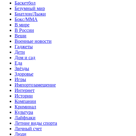
Баскетбол
Безумный мир
Биатлон/Лыжи
Бокс/MMA
В мире
В России
Вещи
Военные новости
Гаджеты
Дети
Дом и сад
Еда
Звёзды
Здоровье
Игры
Импортозамещение
Интернет
Истории
Компании
Криминал
Культура
Лайфхаки
Летние виды спорта
Личный счет
Люди