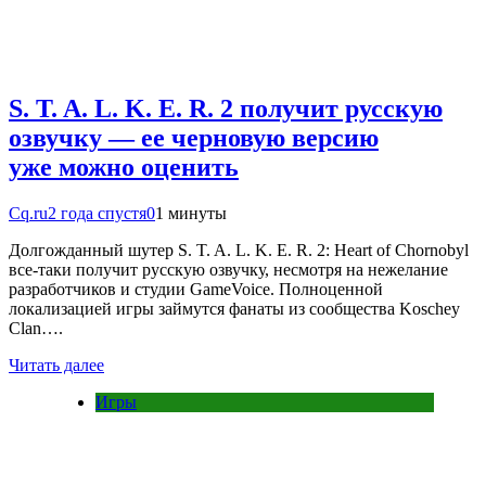
S. T. A. L. K. E. R. 2 получит русскую
озвучку — ее черновую версию
уже можно оценить
Cq.ru
2 года спустя
0
1 минуты
Долгожданный шутер S. T. A. L. K. E. R. 2: Heart of Chornobyl
все-таки получит русскую озвучку, несмотря на нежелание
разработчиков и студии GameVoice. Полноценной
локализацией игры займутся фанаты из сообщества Koschey
Clan….
Читать далее
Игры