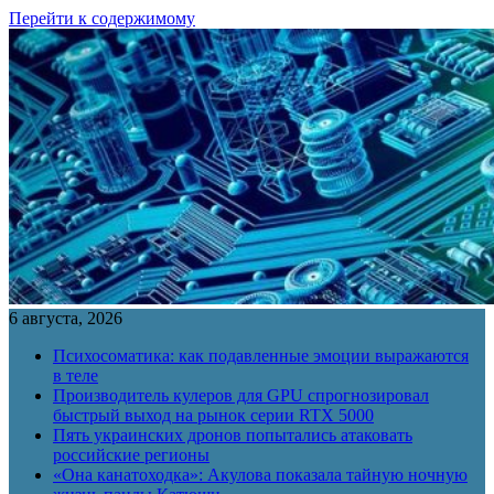
Перейти к содержимому
6 августа, 2026
Психосоматика: как подавленные эмоции выражаются
в теле
Производитель кулеров для GPU спрогнозировал
быстрый выход на рынок серии RTX 5000
Пять украинских дронов попытались атаковать
российские регионы
«Она канатоходка»: Акулова показала тайную ночную