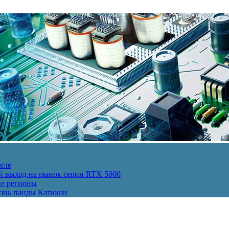
еле
й выход на рынок серии RTX 5000
ие регионы
изнь панды Катюши