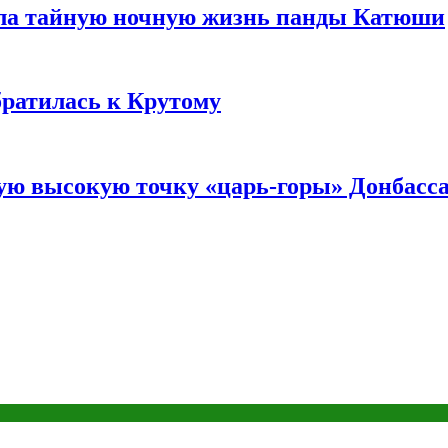
ала тайную ночную жизнь панды Катюши
братилась к Крутому
мую высокую точку «царь-горы» Донбасс