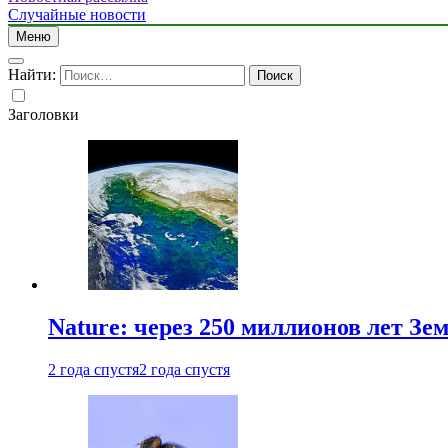
Случайные новости
Меню
Найти:
Заголовки
Nature: через 250 миллионов лет З
2 года спустя
2 года спустя