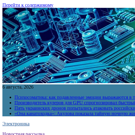
Перейти к содержимому
6 августа, 2026
Психосоматика: как подавленные эмоции выражаются в т
Производитель кулеров для GPU спрогнозировал быстры
Пять украинских дронов попытались атаковать российск
«Она канатоходка»: Акулова показала тайную ночную ж
Электроника
Новостная рассылка