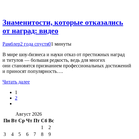
Знаменитости, которые отказались
от наград: видео
Рамблер
2 года спустя
0
1 минуты
В мире шоу-бизнеса и науки отказ от престижных наград
и титулов — большая редкость, ведь для многих
они становятся признанием профессиональных достижений
и приносят популярность….
Читать далее
1
2
Август 2026
Пн
Вт
Ср
Чт
Пт
Сб
Вс
1
2
3
4
5
6
7
8
9