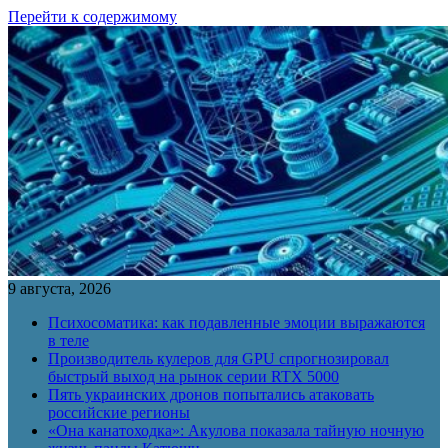
Перейти к содержимому
9 августа, 2026
Психосоматика: как подавленные эмоции выражаются
в теле
Производитель кулеров для GPU спрогнозировал
быстрый выход на рынок серии RTX 5000
Пять украинских дронов попытались атаковать
российские регионы
«Она канатоходка»: Акулова показала тайную ночную