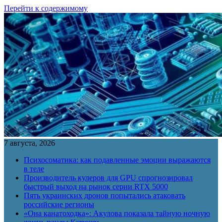
Перейти к содержимому
7 августа, 2026
Психосоматика: как подавленные эмоции выражаются
в теле
Производитель кулеров для GPU спрогнозировал
быстрый выход на рынок серии RTX 5000
Пять украинских дронов попытались атаковать
российские регионы
«Она канатоходка»: Акулова показала тайную ночную