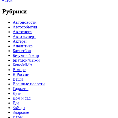
« Ноя
Рубрики
Автоновости
Автособытия
Автоспорт
Автоэксперт
Актеры
Аналитика
Баскетбол
Безумный мир
Биатлон/Лыжи
Бокс/MMA
В мире
В России
Вещи
Военные новости
Гаджеты
Дети
Дом и сад
Еда
Звёзды
Здоровье
Игры