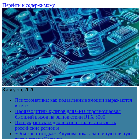
Перейти к содержимому
8 августа, 2026
Психосоматика: как подавленные эмоции выражаются
в теле
Производитель кулеров для GPU спрогнозировал
быстрый выход на рынок серии RTX 5000
Пять украинских дронов попытались атаковать
российские регионы
«Она канатоходка»: Акулова показала тайную ночную