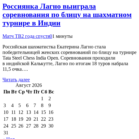
Россиянка Лагно выиграла
соревнования по блицу на шахматном
турнире в Индии
Матч ТВ
2 года спустя
0
1 минуты
Российская шахматистка Екатерина Лагно стала
победительницей женских соревнований по блицу на турнире
Tata Steel Chess India Open. Соревнования проходили
в индийской Калькутте, Лагно по итогам 18 туров набрала
11,5 очка….
Читать далее
Август 2026
Пн
Вт
Ср
Чт
Пт
Сб
Вс
1
2
3
4
5
6
7
8
9
10
11
12
13
14
15
16
17
18
19
20
21
22
23
24
25
26
27
28
29
30
31