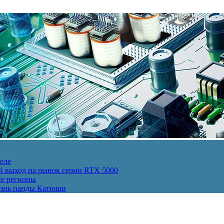
еле
й выход на рынок серии RTX 5000
ие регионы
изнь панды Катюши