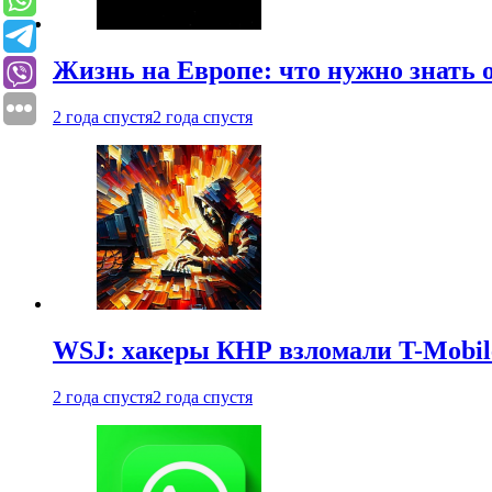
Жизнь на Европе: что нужно знать 
2 года спустя
2 года спустя
WSJ: хакеры КНР взломали T-Mobil
2 года спустя
2 года спустя