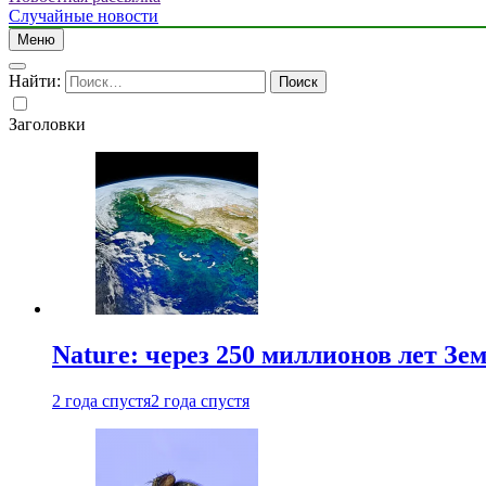
Случайные новости
Меню
Найти:
Заголовки
Nature: через 250 миллионов лет З
2 года спустя
2 года спустя