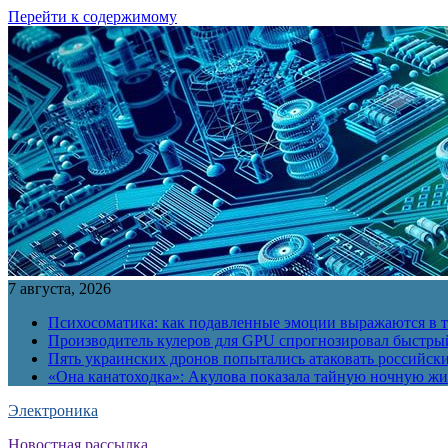
Перейти к содержимому
7 августа, 2026
Психосоматика: как подавленные эмоции выражаются в т
Производитель кулеров для GPU спрогнозировал быстры
Пять украинских дронов попытались атаковать российск
«Она канатоходка»: Акулова показала тайную ночную ж
Электроника
Новостная рассылка