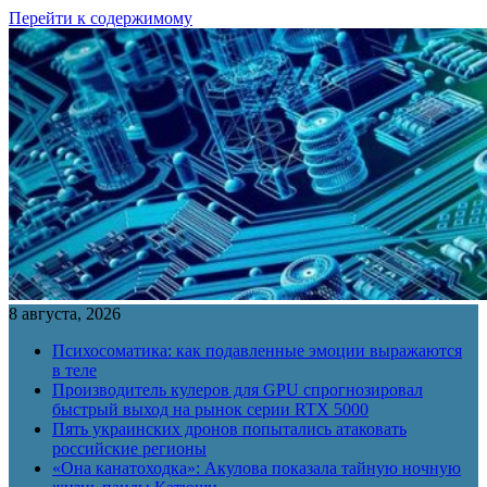
Перейти к содержимому
8 августа, 2026
Психосоматика: как подавленные эмоции выражаются
в теле
Производитель кулеров для GPU спрогнозировал
быстрый выход на рынок серии RTX 5000
Пять украинских дронов попытались атаковать
российские регионы
«Она канатоходка»: Акулова показала тайную ночную