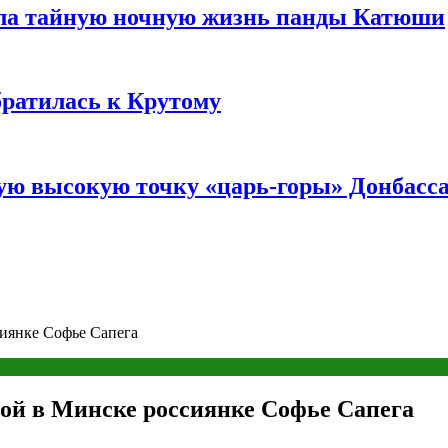
ала тайную ночную жизнь панды Катюши
братилась к Крутому
мую высокую точку «царь-горы» Донбасс
сиянке Софье Сапега
ной в Минске россиянке Софье Сапега