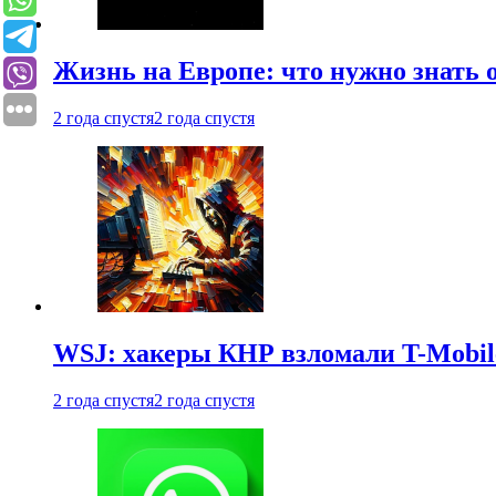
Жизнь на Европе: что нужно знать 
2 года спустя
2 года спустя
WSJ: хакеры КНР взломали T-Mobil
2 года спустя
2 года спустя