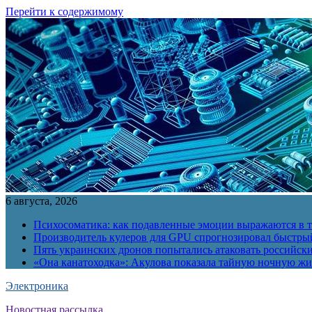
Перейти к содержимому
6 августа, 2026
Психосоматика: как подавленные эмоции выражаются в т
Производитель кулеров для GPU спрогнозировал быстры
Пять украинских дронов попытались атаковать российск
«Она канатоходка»: Акулова показала тайную ночную ж
Электроника
Новостная рассылка