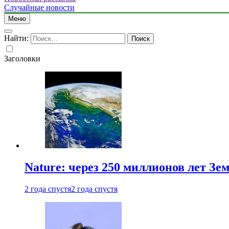
Случайные новости
Меню
Найти:
Заголовки
Nature: через 250 миллионов лет З
2 года спустя
2 года спустя