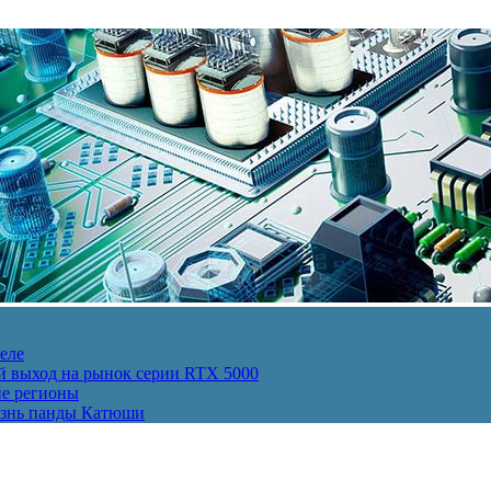
еле
й выход на рынок серии RTX 5000
ие регионы
изнь панды Катюши