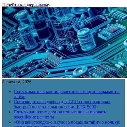
Перейти к содержимому
8 августа, 2026
Психосоматика: как подавленные эмоции выражаются
в теле
Производитель кулеров для GPU спрогнозировал
быстрый выход на рынок серии RTX 5000
Пять украинских дронов попытались атаковать
российские регионы
«Она канатоходка»: Акулова показала тайную ночную