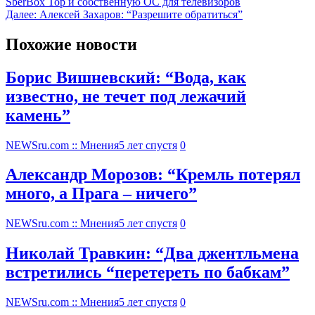
SberBox Top и собственную ОС для телевизоров
Далее:
Алексей Захаров: “Разрешите обратиться”
Похожие новости
Борис Вишневский: “Вода, как
известно, не течет под лежачий
камень”
NEWSru.com :: Мнения
5 лет спустя
0
Александр Морозов: “Кремль потерял
много, а Прага – ничего”
NEWSru.com :: Мнения
5 лет спустя
0
Николай Травкин: “Два джентльмена
встретились “перетереть по бабкам”
NEWSru.com :: Мнения
5 лет спустя
0