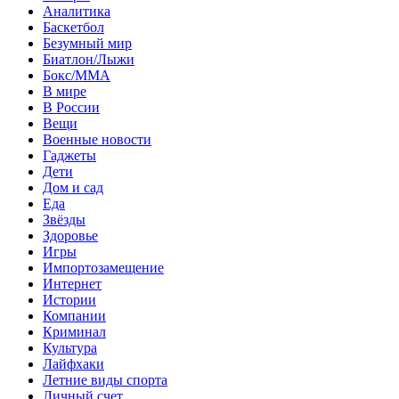
Аналитика
Баскетбол
Безумный мир
Биатлон/Лыжи
Бокс/MMA
В мире
В России
Вещи
Военные новости
Гаджеты
Дети
Дом и сад
Еда
Звёзды
Здоровье
Игры
Импортозамещение
Интернет
Истории
Компании
Криминал
Культура
Лайфхаки
Летние виды спорта
Личный счет