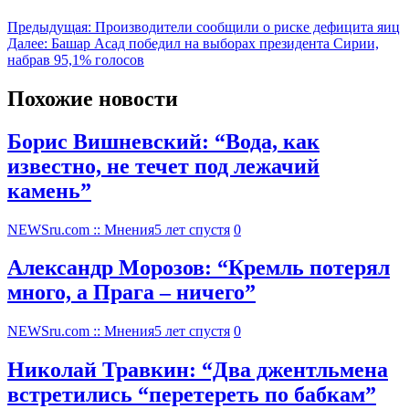
Предыдущая:
Производители сообщили о риске дефицита яиц
Далее:
Башар Асад победил на выборах президента Сирии,
набрав 95,1% голосов
Похожие новости
Борис Вишневский: “Вода, как
известно, не течет под лежачий
камень”
NEWSru.com :: Мнения
5 лет спустя
0
Александр Морозов: “Кремль потерял
много, а Прага – ничего”
NEWSru.com :: Мнения
5 лет спустя
0
Николай Травкин: “Два джентльмена
встретились “перетереть по бабкам”