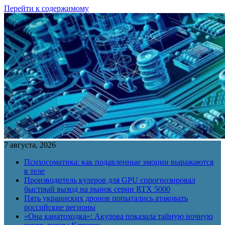
Перейти к содержимому
7 августа, 2026
Психосоматика: как подавленные эмоции выражаются
в теле
Производитель кулеров для GPU спрогнозировал
быстрый выход на рынок серии RTX 5000
Пять украинских дронов попытались атаковать
российские регионы
«Она канатоходка»: Акулова показала тайную ночную