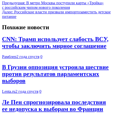
Предыдущая:
В метро Москвы поступили карты «Тройка»
с российским чипом нового поколения
Далее:
Российские власти призвали импортозаместить детское
питание
Похожие новости
CNN: Трамп использует слабость ВСУ,
чтобы заключить мирное соглашение
Рамблер
2 года спустя
0
В Грузии оппозиция устроила шествие
против результатов парламентских
выборов
Lenta.ru
2 года спустя
0
Ле Пен спрогнозировала последствия
ее недопуска к выборам во Франции