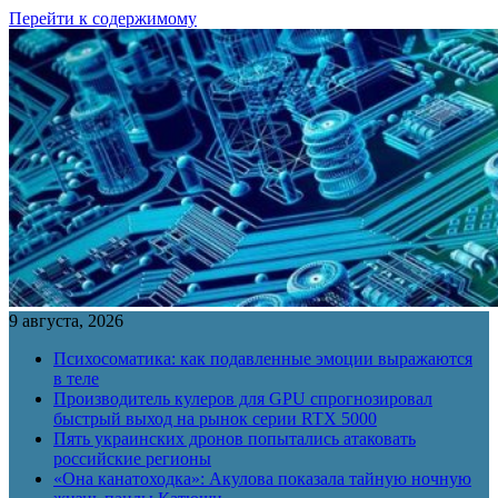
Перейти к содержимому
9 августа, 2026
Психосоматика: как подавленные эмоции выражаются
в теле
Производитель кулеров для GPU спрогнозировал
быстрый выход на рынок серии RTX 5000
Пять украинских дронов попытались атаковать
российские регионы
«Она канатоходка»: Акулова показала тайную ночную