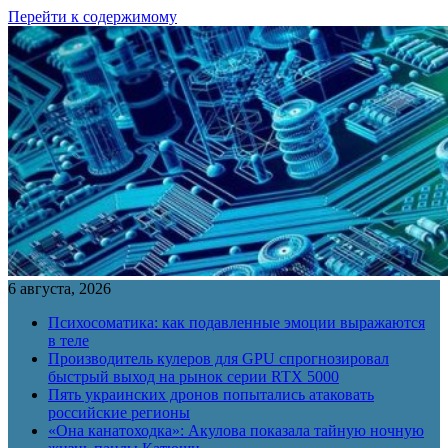
Перейти к содержимому
6 августа, 2026
Психосоматика: как подавленные эмоции выражаются
в теле
Производитель кулеров для GPU спрогнозировал
быстрый выход на рынок серии RTX 5000
Пять украинских дронов попытались атаковать
российские регионы
«Она канатоходка»: Акулова показала тайную ночную