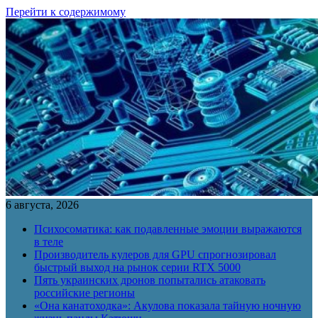
Перейти к содержимому
6 августа, 2026
Психосоматика: как подавленные эмоции выражаются
в теле
Производитель кулеров для GPU спрогнозировал
быстрый выход на рынок серии RTX 5000
Пять украинских дронов попытались атаковать
российские регионы
«Она канатоходка»: Акулова показала тайную ночную