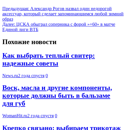
Предыдущая:
Александр Рогов назвал один недорогой
аксессуар, который сделает запоминающимся любой зимний
образ
Далее:
ЦСКА обыграл соперника с форой »+60» в матче
Единой лиги ВТБ
Похожие новости
Как выбрать теплый свитер:
надежные советы
News.ru
2 года спустя
0
Воск, масла и другие компоненты,
которые должны быть в бальзаме
для губ
WomanHit.ru
2 года спустя
0
Крепко связано: выбираем трикотаж