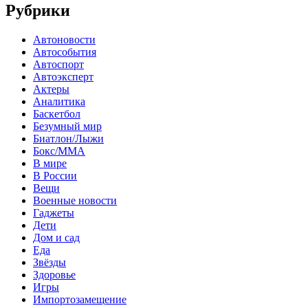
Рубрики
Автоновости
Автособытия
Автоспорт
Автоэксперт
Актеры
Аналитика
Баскетбол
Безумный мир
Биатлон/Лыжи
Бокс/MMA
В мире
В России
Вещи
Военные новости
Гаджеты
Дети
Дом и сад
Еда
Звёзды
Здоровье
Игры
Импортозамещение