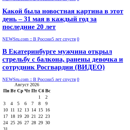
Какой была новостная картина в этот
день – 31 мая в каждый год за
последние 20 лет
NEWSru.com :: В России
5 лет спустя
0
В Екатеринбурге мужчина открыл
стрельбу с балкона, ранены девочка и
сотрудник Росгвардии (ВИДЕО)
NEWSru.com :: В России
5 лет спустя
0
Август 2026
Пн
Вт
Ср
Чт
Пт
Сб
Вс
1
2
3
4
5
6
7
8
9
10
11
12
13
14
15
16
17
18
19
20
21
22
23
24
25
26
27
28
29
30
31