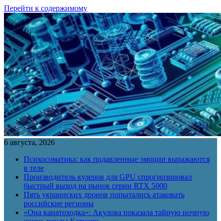
Перейти к содержимому
6 августа, 2026
Психосоматика: как подавленные эмоции выражаются
в теле
Производитель кулеров для GPU спрогнозировал
быстрый выход на рынок серии RTX 5000
Пять украинских дронов попытались атаковать
российские регионы
«Она канатоходка»: Акулова показала тайную ночную