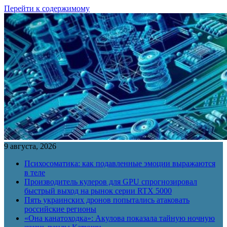
Перейти к содержимому
9 августа, 2026
Психосоматика: как подавленные эмоции выражаются
в теле
Производитель кулеров для GPU спрогнозировал
быстрый выход на рынок серии RTX 5000
Пять украинских дронов попытались атаковать
российские регионы
«Она канатоходка»: Акулова показала тайную ночную