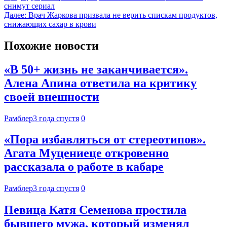
снимут сериал
Далее:
Врач Жаркова призвала не верить спискам продуктов,
снижающих сахар в крови
Похожие новости
«В 50+ жизнь не заканчивается».
Алена Апина ответила на критику
своей внешности
Рамблер
3 года спустя
0
«Пора избавляться от стереотипов».
Агата Муцениеце откровенно
рассказала о работе в кабаре
Рамблер
3 года спустя
0
Певица Катя Семенова простила
бывшего мужа, который изменял