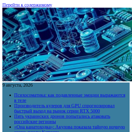
Перейти к содержимому
9 августа, 2026
Психосоматика: как подавленные эмоции выражаются
в теле
Производитель кулеров для GPU спрогнозировал
быстрый выход на рынок серии RTX 5000
Пять украинских дронов попытались атаковать
российские регионы
«Она канатоходка»: Акулова показала тайную ночную