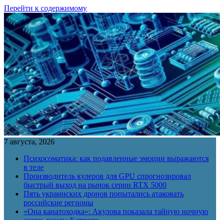
Перейти к содержимому
7 августа, 2026
Психосоматика: как подавленные эмоции выражаются
в теле
Производитель кулеров для GPU спрогнозировал
быстрый выход на рынок серии RTX 5000
Пять украинских дронов попытались атаковать
российские регионы
«Она канатоходка»: Акулова показала тайную ночную