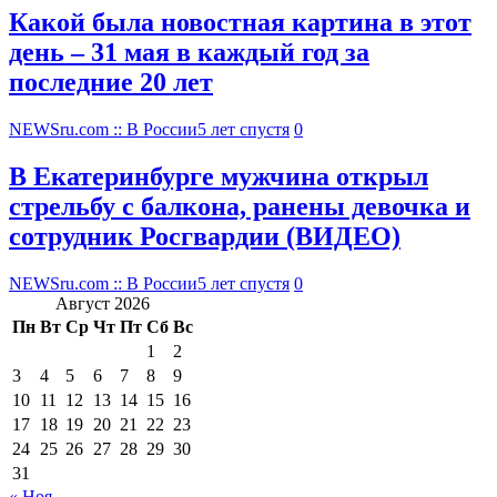
Какой была новостная картина в этот
день – 31 мая в каждый год за
последние 20 лет
NEWSru.com :: В России
5 лет спустя
0
В Екатеринбурге мужчина открыл
стрельбу с балкона, ранены девочка и
сотрудник Росгвардии (ВИДЕО)
NEWSru.com :: В России
5 лет спустя
0
Август 2026
Пн
Вт
Ср
Чт
Пт
Сб
Вс
1
2
3
4
5
6
7
8
9
10
11
12
13
14
15
16
17
18
19
20
21
22
23
24
25
26
27
28
29
30
31
« Ноя