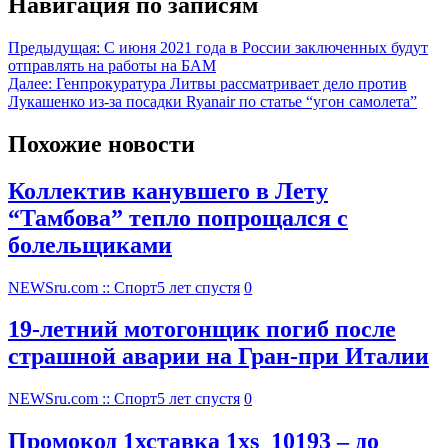
Навигация по записям
Предыдущая:
С июня 2021 года в России заключенных будут
отправлять на работы на БАМ
Далее:
Генпрокуратура Литвы рассматривает дело против
Лукашенко из-за посадки Ryanair по статье “угон самолета”
Похожие новости
Коллектив канувшего в Лету
“Тамбова” тепло попрощался с
болельщиками
NEWSru.com :: Спорт
5 лет спустя
0
19-летний мотогонщик погиб после
страшной аварии на Гран-при Италии
NEWSru.com :: Спорт
5 лет спустя
0
Промокод 1хставка 1xs_10193 – до