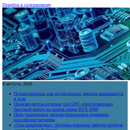
Перейти к содержимому
8 августа, 2026
Психосоматика: как подавленные эмоции выражаются
в теле
Производитель кулеров для GPU спрогнозировал
быстрый выход на рынок серии RTX 5000
Пять украинских дронов попытались атаковать
российские регионы
«Она канатоходка»: Акулова показала тайную ночную