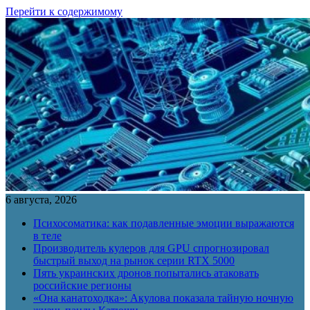
Перейти к содержимому
6 августа, 2026
Психосоматика: как подавленные эмоции выражаются
в теле
Производитель кулеров для GPU спрогнозировал
быстрый выход на рынок серии RTX 5000
Пять украинских дронов попытались атаковать
российские регионы
«Она канатоходка»: Акулова показала тайную ночную