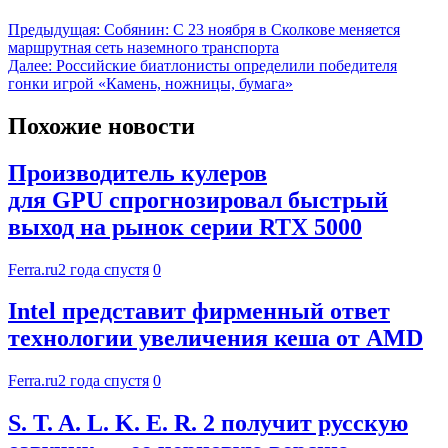
Предыдущая:
Собянин: С 23 ноября в Сколкове меняется
маршрутная сеть наземного транспорта
Далее:
Российские биатлонисты определили победителя
гонки игрой «Камень, ножницы, бумага»
Похожие новости
Производитель кулеров
для GPU спрогнозировал быстрый
выход на рынок серии RTX 5000
Ferra.ru
2 года спустя
0
Intel представит фирменный ответ
технологии увеличения кеша от AMD
Ferra.ru
2 года спустя
0
S. T. A. L. K. E. R. 2 получит русскую