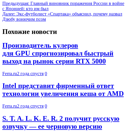
Предыдущая:
Главный виновник поражения России в войне
с Японией: кто им был
Далее:
Экс-футболист «Спартака» объяснил, почему назвал
Дзюбу вонючим псом
Похожие новости
Производитель кулеров
для GPU спрогнозировал быстрый
выход на рынок серии RTX 5000
Ferra.ru
2 года спустя
0
Intel представит фирменный ответ
технологии увеличения кеша от AMD
Ferra.ru
2 года спустя
0
S. T. A. L. K. E. R. 2 получит русскую
озвучку — ее черновую версию