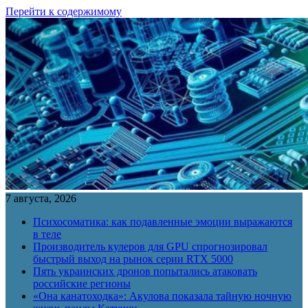
Перейти к содержимому
7 августа, 2026
Психосоматика: как подавленные эмоции выражаются
в теле
Производитель кулеров для GPU спрогнозировал
быстрый выход на рынок серии RTX 5000
Пять украинских дронов попытались атаковать
российские регионы
«Она канатоходка»: Акулова показала тайную ночную