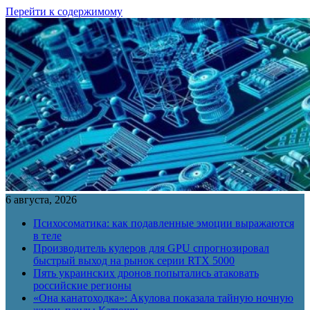
Перейти к содержимому
6 августа, 2026
Психосоматика: как подавленные эмоции выражаются
в теле
Производитель кулеров для GPU спрогнозировал
быстрый выход на рынок серии RTX 5000
Пять украинских дронов попытались атаковать
российские регионы
«Она канатоходка»: Акулова показала тайную ночную