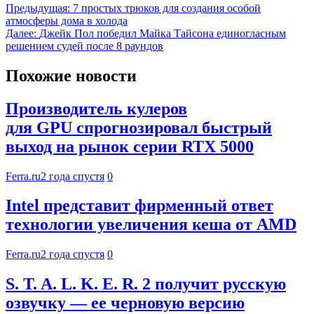
Предыдущая:
7 простых трюков для создания особой
атмосферы дома в холода
Далее:
Джейк Пол победил Майка Тайсона единогласным
решением судей после 8 раундов
Похожие новости
Производитель кулеров
для GPU спрогнозировал быстрый
выход на рынок серии RTX 5000
Ferra.ru
2 года спустя
0
Intel представит фирменный ответ
технологии увеличения кеша от AMD
Ferra.ru
2 года спустя
0
S. T. A. L. K. E. R. 2 получит русскую
озвучку — ее черновую версию