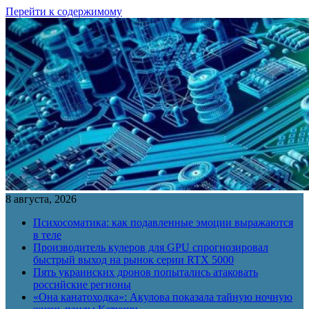
Перейти к содержимому
8 августа, 2026
Психосоматика: как подавленные эмоции выражаются
в теле
Производитель кулеров для GPU спрогнозировал
быстрый выход на рынок серии RTX 5000
Пять украинских дронов попытались атаковать
российские регионы
«Она канатоходка»: Акулова показала тайную ночную