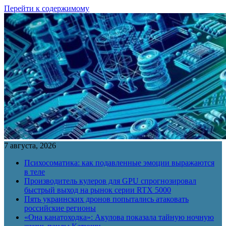
Перейти к содержимому
7 августа, 2026
Психосоматика: как подавленные эмоции выражаются
в теле
Производитель кулеров для GPU спрогнозировал
быстрый выход на рынок серии RTX 5000
Пять украинских дронов попытались атаковать
российские регионы
«Она канатоходка»: Акулова показала тайную ночную