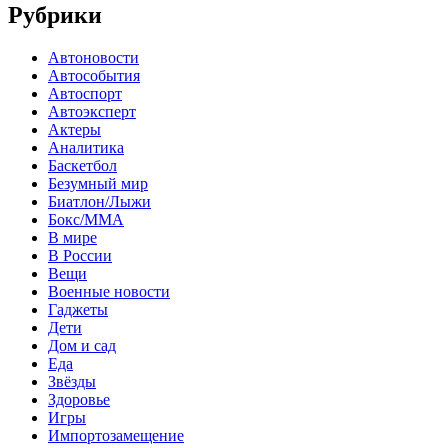
Рубрики
Автоновости
Автособытия
Автоспорт
Автоэксперт
Актеры
Аналитика
Баскетбол
Безумный мир
Биатлон/Лыжи
Бокс/MMA
В мире
В России
Вещи
Военные новости
Гаджеты
Дети
Дом и сад
Еда
Звёзды
Здоровье
Игры
Импортозамещение