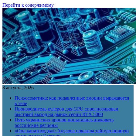
Перейти к содержимому
8 августа, 2026
Психосоматика: как подавленные эмоции выражаются
в теле
Производитель кулеров для GPU спрогнозировал
быстрый выход на рынок серии RTX 5000
Пять украинских дронов попытались атаковать
российские регионы
«Она канатоходка»: Акулова показала тайную ночную