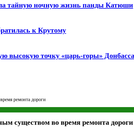
ала тайную ночную жизнь панды Катюши
братилась к Крутому
мую высокую точку «царь-горы» Донбасс
время ремонта дороги
ным существом во время ремонта дороги