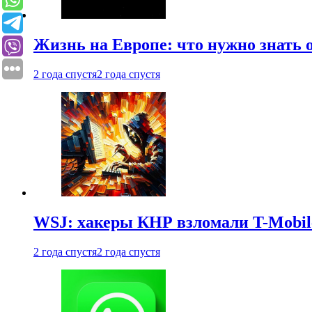
Жизнь на Европе: что нужно знать 
2 года спустя
2 года спустя
WSJ: хакеры КНР взломали T-Mobil
2 года спустя
2 года спустя