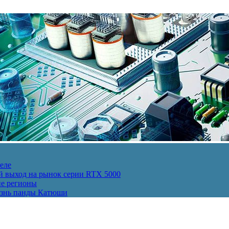
еле
й выход на рынок серии RTX 5000
ие регионы
изнь панды Катюши