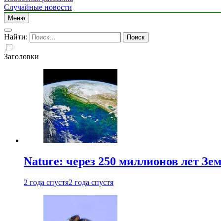
Случайные новости
Меню
Найти:
Заголовки
Nature: через 250 миллионов лет З
2 года спустя
2 года спустя