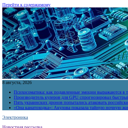
Перейти к содержимому
8 августа, 2026
Психосоматика: как подавленные эмоции выражаются в т
Производитель кулеров для GPU спрогнозировал быстры
Пять украинских дронов попытались атаковать российск
«Она канатоходка»: Акулова показала тайную ночную ж
Электроника
Новостная рассылка