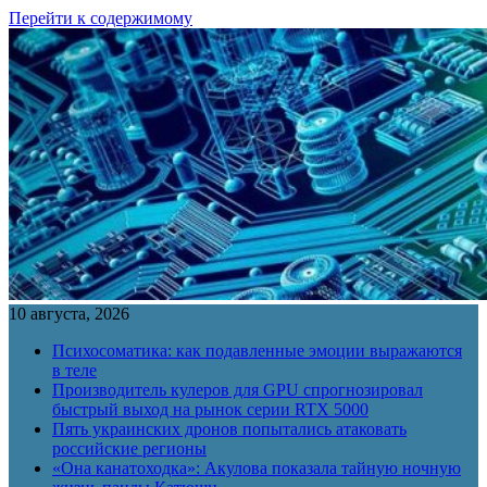
Перейти к содержимому
10 августа, 2026
Психосоматика: как подавленные эмоции выражаются
в теле
Производитель кулеров для GPU спрогнозировал
быстрый выход на рынок серии RTX 5000
Пять украинских дронов попытались атаковать
российские регионы
«Она канатоходка»: Акулова показала тайную ночную