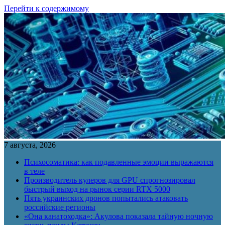
Перейти к содержимому
7 августа, 2026
Психосоматика: как подавленные эмоции выражаются
в теле
Производитель кулеров для GPU спрогнозировал
быстрый выход на рынок серии RTX 5000
Пять украинских дронов попытались атаковать
российские регионы
«Она канатоходка»: Акулова показала тайную ночную