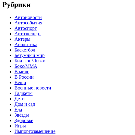
Рубрики
Автоновости
Автособытия
Автоспорт
Автоэксперт
Актеры
Аналитика
Баскетбол
Безумный мир
Биатлон/Лыжи
Бокс/MMA
В мире
В России
Вещи
Военные новости
Гаджеты
Дети
Дом и сад
Еда
Звёзды
Здоровье
Игры
Импортозамещение