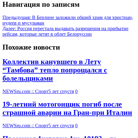
Навигация по записям
Предыдущая:
В Берлине заложили общий храм для христиан,
иудеев и мусульман
Далее:
Россия перестала выдавать разрешения на прибытие
рейсам, которые летят в облет Белоруссии
Похожие новости
Коллектив канувшего в Лету
“Тамбова” тепло попрощался с
болельщиками
NEWSru.com :: Спорт
5 лет спустя
0
19-летний мотогонщик погиб после
страшной аварии на Гран-при Италии
NEWSru.com :: Спорт
5 лет спустя
0