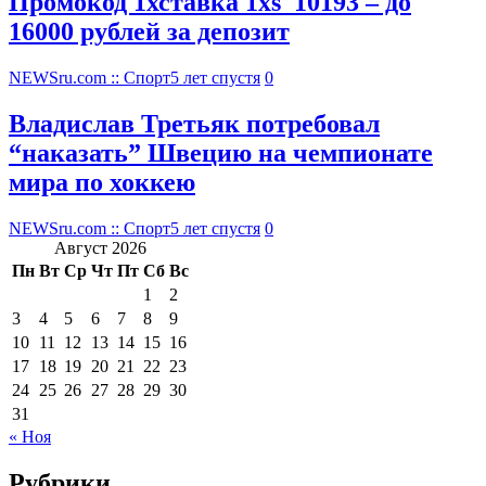
Промокод 1хставка 1xs_10193 – до
16000 рублей за депозит
NEWSru.com :: Спорт
5 лет спустя
0
Владислав Третьяк потребовал
“наказать” Швецию на чемпионате
мира по хоккею
NEWSru.com :: Спорт
5 лет спустя
0
Август 2026
Пн
Вт
Ср
Чт
Пт
Сб
Вс
1
2
3
4
5
6
7
8
9
10
11
12
13
14
15
16
17
18
19
20
21
22
23
24
25
26
27
28
29
30
31
« Ноя
Рубрики