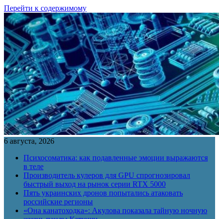
Перейти к содержимому
6 августа, 2026
Психосоматика: как подавленные эмоции выражаются
в теле
Производитель кулеров для GPU спрогнозировал
быстрый выход на рынок серии RTX 5000
Пять украинских дронов попытались атаковать
российские регионы
«Она канатоходка»: Акулова показала тайную ночную