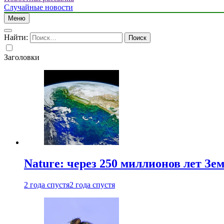
Случайные новости
Меню
Найти:
Заголовки
Nature: через 250 миллионов лет З
2 года спустя
2 года спустя