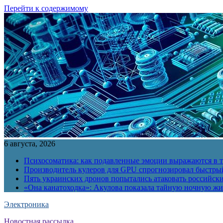
Перейти к содержимому
6 августа, 2026
Психосоматика: как подавленные эмоции выражаются в т
Производитель кулеров для GPU спрогнозировал быстры
Пять украинских дронов попытались атаковать российск
«Она канатоходка»: Акулова показала тайную ночную ж
Электроника
Новостная рассылка