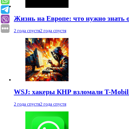
Жизнь на Европе: что нужно знать 
2 года спустя
2 года спустя
WSJ: хакеры КНР взломали T-Mobil
2 года спустя
2 года спустя