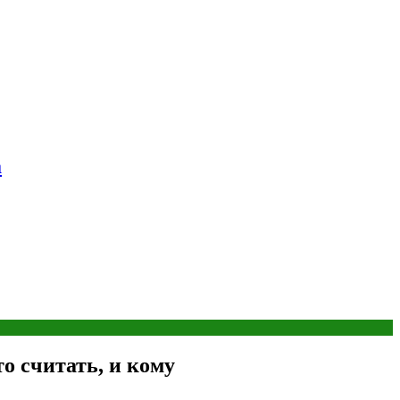
а
о считать, и кому