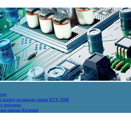
еле
й выход на рынок серии RTX 5000
ие регионы
изнь панды Катюши