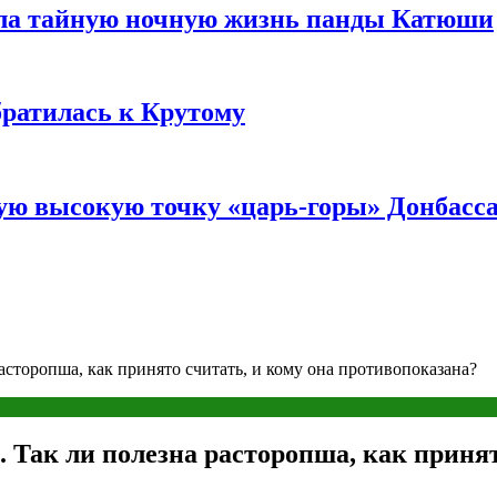
ала тайную ночную жизнь панды Катюши
братилась к Крутому
мую высокую точку «царь-горы» Донбасс
расторопша, как принято считать, и кому она противопоказана?
. Так ли полезна расторопша, как принят