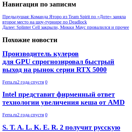
Навигация по записям
Предыдущая:
Команда Яторо из Team Spirit по «Доте» заняла
второе место на шоу-турнире по Deadlock
Далее:
Splinter Cell закрыли, Микки Маус провалился и прочее
Похожие новости
Производитель кулеров
для GPU спрогнозировал быстрый
выход на рынок серии RTX 5000
Ferra.ru
2 года спустя
0
Intel представит фирменный ответ
технологии увеличения кеша от AMD
Ferra.ru
2 года спустя
0
S. T. A. L. K. E. R. 2 получит русскую