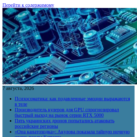
Перейти к содержимому
7 августа, 2026
Психосоматика: как подавленные эмоции выражаются
в теле
Производитель кулеров для GPU спрогнозировал
быстрый выход на рынок серии RTX 5000
Пять украинских дронов попытались атаковать
российские регионы
«Она канатоходка»: Акулова показала тайную ночную