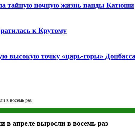
ала тайную ночную жизнь панды Катюши
братилась к Крутому
мую высокую точку «царь-горы» Донбасс
и в восемь раз
и в апреле выросли в восемь раз