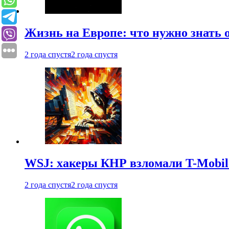
Жизнь на Европе: что нужно знать 
2 года спустя
2 года спустя
WSJ: хакеры КНР взломали T-Mobil
2 года спустя
2 года спустя