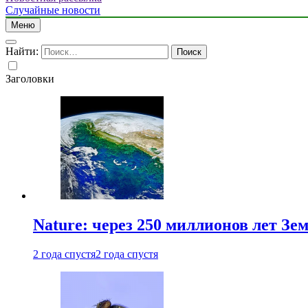
Случайные новости
Меню
Найти:
Заголовки
Nature: через 250 миллионов лет З
2 года спустя
2 года спустя