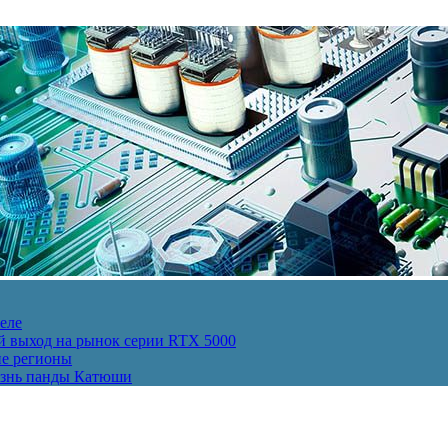
еле
й выход на рынок серии RTX 5000
ие регионы
изнь панды Катюши