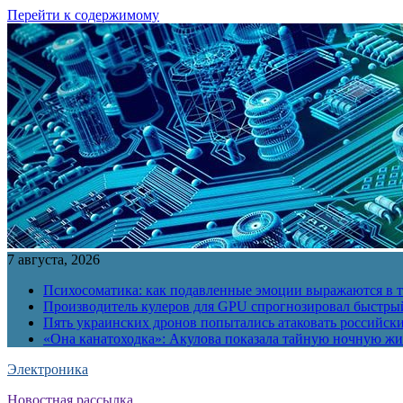
Перейти к содержимому
7 августа, 2026
Психосоматика: как подавленные эмоции выражаются в т
Производитель кулеров для GPU спрогнозировал быстры
Пять украинских дронов попытались атаковать российск
«Она канатоходка»: Акулова показала тайную ночную ж
Электроника
Новостная рассылка