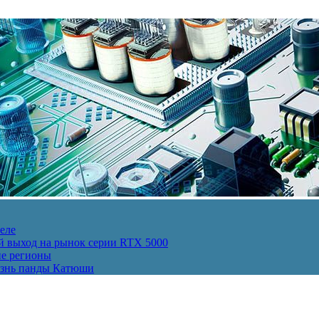
еле
й выход на рынок серии RTX 5000
ие регионы
изнь панды Катюши