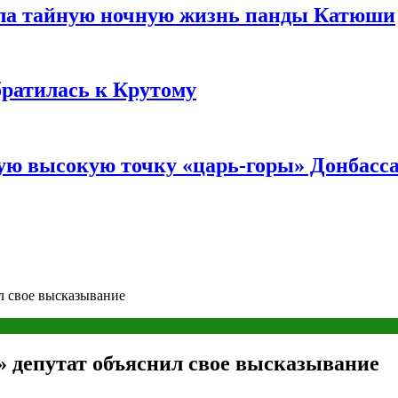
ала тайную ночную жизнь панды Катюши
братилась к Крутому
мую высокую точку «царь-горы» Донбасс
л свое высказывание
» депутат объяснил свое высказывание