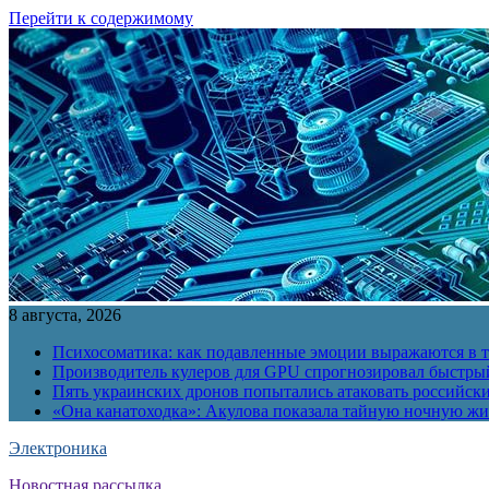
Перейти к содержимому
8 августа, 2026
Психосоматика: как подавленные эмоции выражаются в т
Производитель кулеров для GPU спрогнозировал быстры
Пять украинских дронов попытались атаковать российск
«Она канатоходка»: Акулова показала тайную ночную ж
Электроника
Новостная рассылка