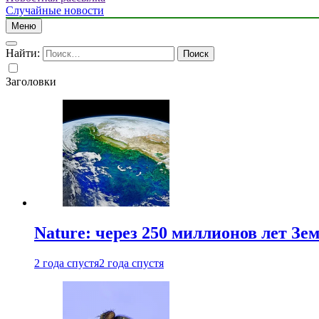
Случайные новости
Меню
Найти:
Заголовки
Nature: через 250 миллионов лет З
2 года спустя
2 года спустя