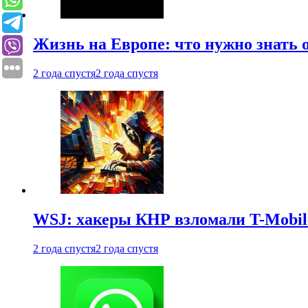
Жизнь на Европе: что нужно знать 
2 года спустя
2 года спустя
WSJ: хакеры КНР взломали T-Mobil
2 года спустя
2 года спустя