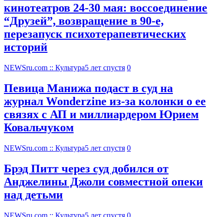
кинотеатров 24-30 мая: воссоединение
“Друзей”, возвращение в 90-е,
перезапуск психотерапевтических
историй
NEWSru.com :: Культура
5 лет спустя
0
Певица Манижа подаст в суд на
журнал Wonderzine из-за колонки о ее
связях с АП и миллиардером Юрием
Ковальчуком
NEWSru.com :: Культура
5 лет спустя
0
Брэд Питт через суд добился от
Анджелины Джоли совместной опеки
над детьми
NEWSru.com :: Культура
5 лет спустя
0