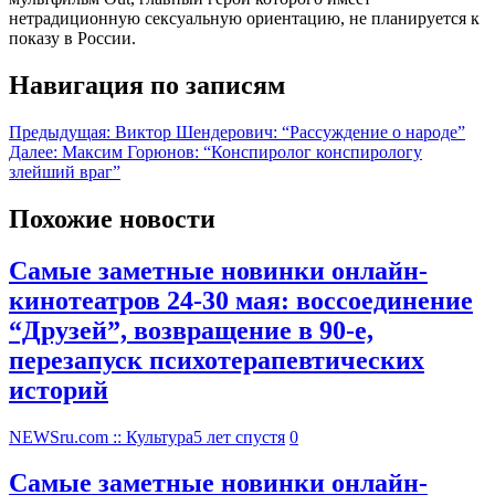
нетрадиционную сексуальную ориентацию, не планируется к
показу в России.
Навигация по записям
Предыдущая:
Виктор Шендерович: “Рассуждение о народе”
Далее:
Максим Горюнов: “Конспиролог конспирологу
злейший враг”
Похожие новости
Самые заметные новинки онлайн-
кинотеатров 24-30 мая: воссоединение
“Друзей”, возвращение в 90-е,
перезапуск психотерапевтических
историй
NEWSru.com :: Культура
5 лет спустя
0
Самые заметные новинки онлайн-