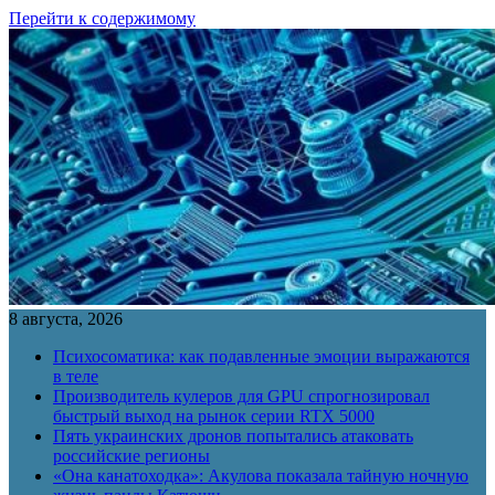
Перейти к содержимому
8 августа, 2026
Психосоматика: как подавленные эмоции выражаются
в теле
Производитель кулеров для GPU спрогнозировал
быстрый выход на рынок серии RTX 5000
Пять украинских дронов попытались атаковать
российские регионы
«Она канатоходка»: Акулова показала тайную ночную