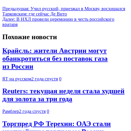
Предыдущая:
Учил русский, приезжал в Москву, восхищался
Тарковским: где сейчас Де Вито
Далее:
В НХЛ провели церемонию в честь российского
вратаря
Похожие новости
Крайсль: жители Австрии могут
обанкротиться без поставок газа
из России
RT на русском
2 года спустя
0
Reuters: текущая неделя стала худшей
для золота за три года
Рамблер
2 года спустя
0
Торгпред РФ Терехин: ОАЭ стали