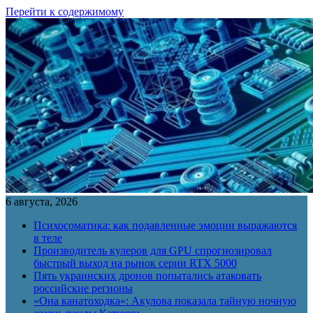
Перейти к содержимому
6 августа, 2026
Психосоматика: как подавленные эмоции выражаются
в теле
Производитель кулеров для GPU спрогнозировал
быстрый выход на рынок серии RTX 5000
Пять украинских дронов попытались атаковать
российские регионы
«Она канатоходка»: Акулова показала тайную ночную