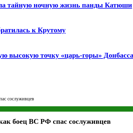
ала тайную ночную жизнь панды Катюши
братилась к Крутому
мую высокую точку «царь-горы» Донбасс
спас сослуживцев
 как боец ВС РФ спас сослуживцев