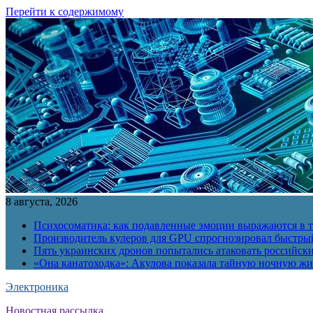
Перейти к содержимому
8 августа, 2026
Психосоматика: как подавленные эмоции выражаются в т
Производитель кулеров для GPU спрогнозировал быстры
Пять украинских дронов попытались атаковать российск
«Она канатоходка»: Акулова показала тайную ночную ж
Электроника
Новостная рассылка