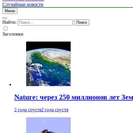
Случайные новости
Меню
Найти:
Заголовки
Nature: через 250 миллионов лет З
2 года спустя
2 года спустя