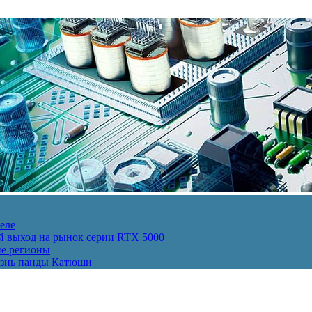
еле
й выход на рынок серии RTX 5000
ие регионы
изнь панды Катюши