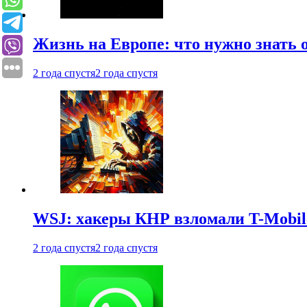
Жизнь на Европе: что нужно знать 
2 года спустя
2 года спустя
WSJ: хакеры КНР взломали T-Mobil
2 года спустя
2 года спустя