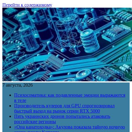
Перейти к содержимому
7 августа, 2026
Психосоматика: как подавленные эмоции выражаются
в теле
Производитель кулеров для GPU спрогнозировал
быстрый выход на рынок серии RTX 5000
Пять украинских дронов попытались атаковать
российские регионы
«Она канатоходка»: Акулова показала тайную ночную