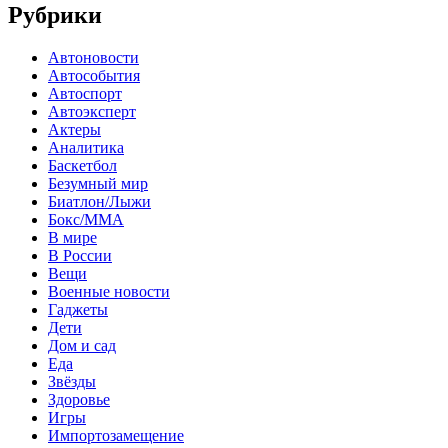
Рубрики
Автоновости
Автособытия
Автоспорт
Автоэксперт
Актеры
Аналитика
Баскетбол
Безумный мир
Биатлон/Лыжи
Бокс/MMA
В мире
В России
Вещи
Военные новости
Гаджеты
Дети
Дом и сад
Еда
Звёзды
Здоровье
Игры
Импортозамещение