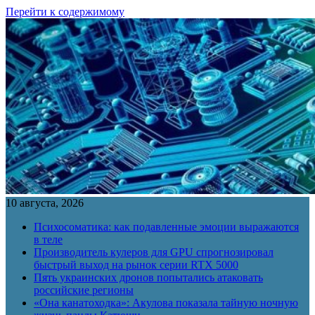
Перейти к содержимому
10 августа, 2026
Психосоматика: как подавленные эмоции выражаются
в теле
Производитель кулеров для GPU спрогнозировал
быстрый выход на рынок серии RTX 5000
Пять украинских дронов попытались атаковать
российские регионы
«Она канатоходка»: Акулова показала тайную ночную