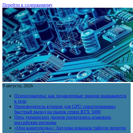
Перейти к содержимому
9 августа, 2026
Психосоматика: как подавленные эмоции выражаются
в теле
Производитель кулеров для GPU спрогнозировал
быстрый выход на рынок серии RTX 5000
Пять украинских дронов попытались атаковать
российские регионы
«Она канатоходка»: Акулова показала тайную ночную