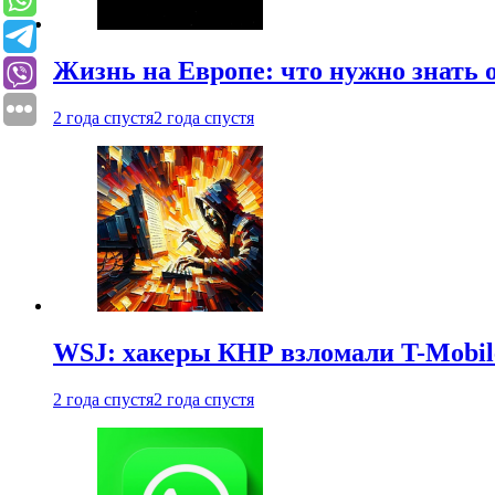
Жизнь на Европе: что нужно знать 
2 года спустя
2 года спустя
WSJ: хакеры КНР взломали T-Mobil
2 года спустя
2 года спустя