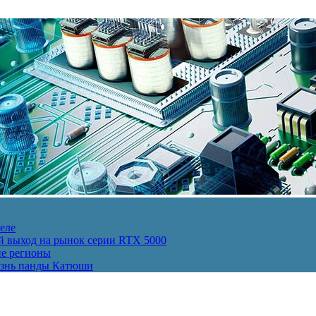
еле
й выход на рынок серии RTX 5000
ие регионы
изнь панды Катюши