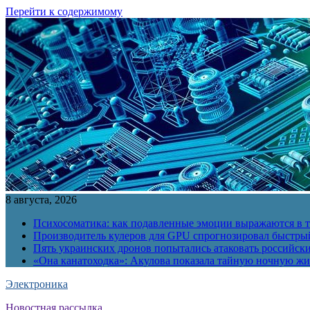
Перейти к содержимому
8 августа, 2026
Психосоматика: как подавленные эмоции выражаются в т
Производитель кулеров для GPU спрогнозировал быстры
Пять украинских дронов попытались атаковать российск
«Она канатоходка»: Акулова показала тайную ночную ж
Электроника
Новостная рассылка