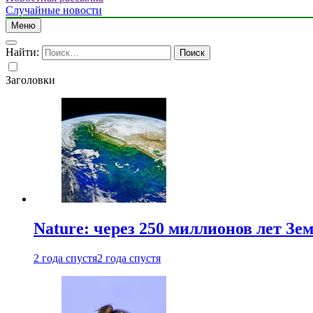
Случайные новости
Меню
Найти:
Заголовки
Nature: через 250 миллионов лет З
2 года спустя
2 года спустя