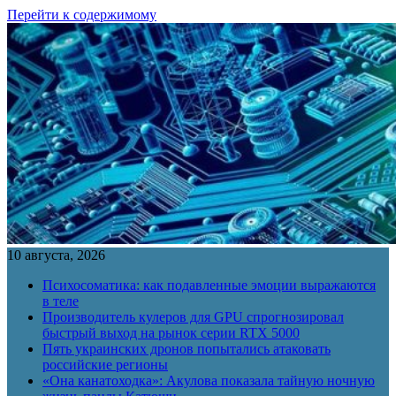
Перейти к содержимому
10 августа, 2026
Психосоматика: как подавленные эмоции выражаются
в теле
Производитель кулеров для GPU спрогнозировал
быстрый выход на рынок серии RTX 5000
Пять украинских дронов попытались атаковать
российские регионы
«Она канатоходка»: Акулова показала тайную ночную