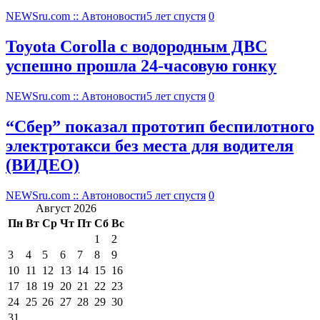
NEWSru.com :: Автоновости
5 лет спустя
0
Toyota Corolla с водородным ДВС
успешно прошла 24-часовую гонку
NEWSru.com :: Автоновости
5 лет спустя
0
“Сбер” показал прототип беспилотного
электротакси без места для водителя
(ВИДЕО)
NEWSru.com :: Автоновости
5 лет спустя
0
Август 2026
Пн
Вт
Ср
Чт
Пт
Сб
Вс
1
2
3
4
5
6
7
8
9
10
11
12
13
14
15
16
17
18
19
20
21
22
23
24
25
26
27
28
29
30
31