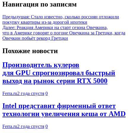
Навигация по записям
Предыдущая:
Стало известно, сколько россиян отложили
покупку квартиры из-за дорогой ипотеки
Далее:
Реакция Америки на старт сезона Овечкина,
что в Америке говорят о погоне Овечкина за Гретцки, когда
Овечкин побьёт рекорд Гретцки
Похожие новости
Производитель кулеров
для GPU спрогнозировал быстрый
выход на рынок серии RTX 5000
Ferra.ru
2 года спустя
0
Intel представит фирменный ответ
технологии увеличения кеша от AMD
Ferra.ru
2 года спустя
0