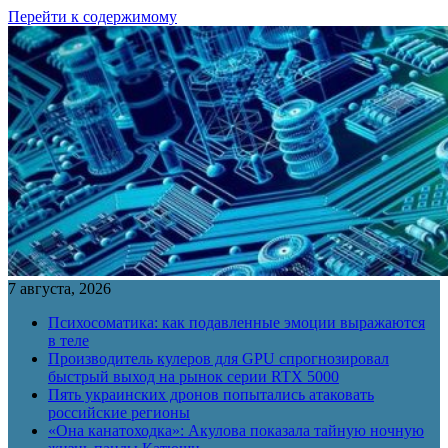
Перейти к содержимому
7 августа, 2026
Психосоматика: как подавленные эмоции выражаются
в теле
Производитель кулеров для GPU спрогнозировал
быстрый выход на рынок серии RTX 5000
Пять украинских дронов попытались атаковать
российские регионы
«Она канатоходка»: Акулова показала тайную ночную