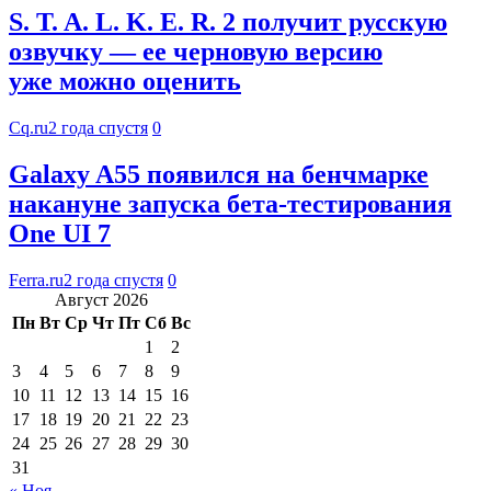
S. T. A. L. K. E. R. 2 получит русскую
озвучку — ее черновую версию
уже можно оценить
Cq.ru
2 года спустя
0
Galaxy A55 появился на бенчмарке
накануне запуска бета-тестирования
One UI 7
Ferra.ru
2 года спустя
0
Август 2026
Пн
Вт
Ср
Чт
Пт
Сб
Вс
1
2
3
4
5
6
7
8
9
10
11
12
13
14
15
16
17
18
19
20
21
22
23
24
25
26
27
28
29
30
31
« Ноя