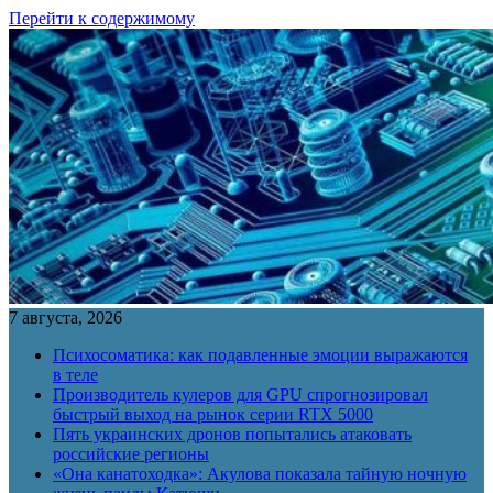
Перейти к содержимому
7 августа, 2026
Психосоматика: как подавленные эмоции выражаются
в теле
Производитель кулеров для GPU спрогнозировал
быстрый выход на рынок серии RTX 5000
Пять украинских дронов попытались атаковать
российские регионы
«Она канатоходка»: Акулова показала тайную ночную