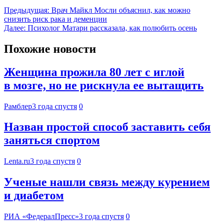
Предыдущая:
Врач Майкл Мосли объяснил, как можно
снизить риск рака и деменции
Далее:
Психолог Матари рассказала, как полюбить осень
Похожие новости
Женщина прожила 80 лет с иглой
в мозге, но не рискнула ее вытащить
Рамблер
3 года спустя
0
Назван простой способ заставить себя
заняться спортом
Lenta.ru
3 года спустя
0
Ученые нашли связь между курением
и диабетом
РИА «ФедералПресс»
3 года спустя
0