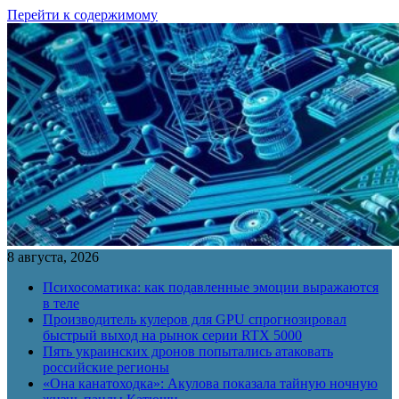
Перейти к содержимому
8 августа, 2026
Психосоматика: как подавленные эмоции выражаются
в теле
Производитель кулеров для GPU спрогнозировал
быстрый выход на рынок серии RTX 5000
Пять украинских дронов попытались атаковать
российские регионы
«Она канатоходка»: Акулова показала тайную ночную