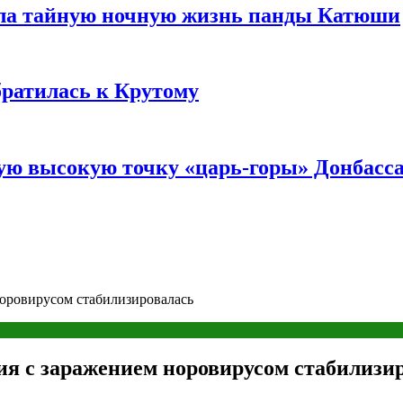
ала тайную ночную жизнь панды Катюши
братилась к Крутому
мую высокую точку «царь-горы» Донбасс
норовирусом стабилизировалась
ция с заражением норовирусом стабилизи