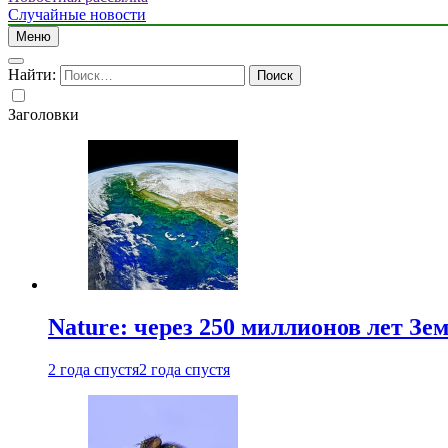
Случайные новости
Меню
Найти:
Заголовки
Nature: через 250 миллионов лет З
2 года спустя
2 года спустя