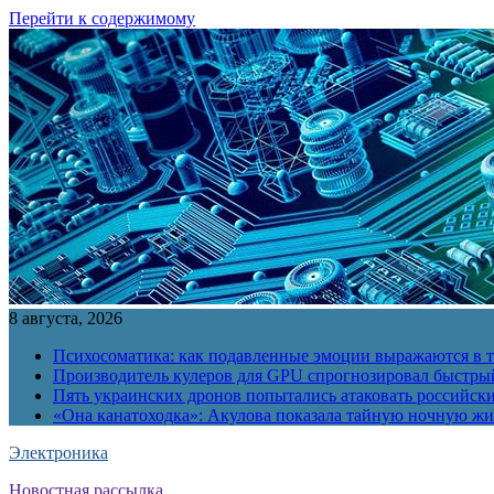
Перейти к содержимому
8 августа, 2026
Психосоматика: как подавленные эмоции выражаются в т
Производитель кулеров для GPU спрогнозировал быстры
Пять украинских дронов попытались атаковать российск
«Она канатоходка»: Акулова показала тайную ночную ж
Электроника
Новостная рассылка