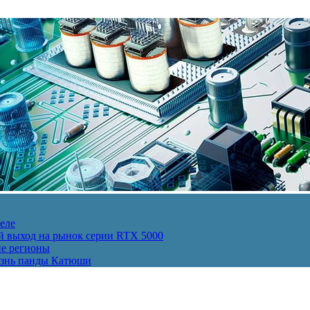
еле
й выход на рынок серии RTX 5000
ие регионы
изнь панды Катюши