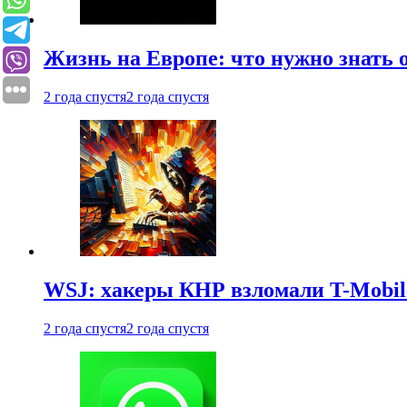
Жизнь на Европе: что нужно знать 
2 года спустя
2 года спустя
WSJ: хакеры КНР взломали T-Mobil
2 года спустя
2 года спустя