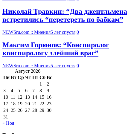
Николай Травкин: “Два джентльмена
встретились “перетереть по бабкам”
NEWSru.com :: Мнения
5 лет спустя
0
Максим Горюнов: “Конспиролог
конспирологу злейший враг”
NEWSru.com :: Мнения
5 лет спустя
0
Август 2026
Пн
Вт
Ср
Чт
Пт
Сб
Вс
1
2
3
4
5
6
7
8
9
10
11
12
13
14
15
16
17
18
19
20
21
22
23
24
25
26
27
28
29
30
31
« Ноя