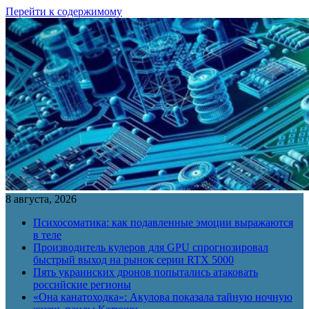
Перейти к содержимому
8 августа, 2026
Психосоматика: как подавленные эмоции выражаются
в теле
Производитель кулеров для GPU спрогнозировал
быстрый выход на рынок серии RTX 5000
Пять украинских дронов попытались атаковать
российские регионы
«Она канатоходка»: Акулова показала тайную ночную