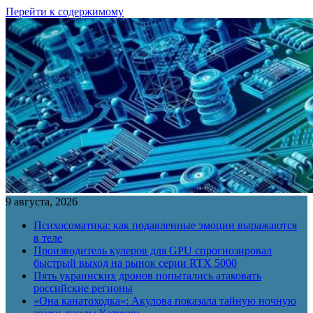
Перейти к содержимому
9 августа, 2026
Психосоматика: как подавленные эмоции выражаются
в теле
Производитель кулеров для GPU спрогнозировал
быстрый выход на рынок серии RTX 5000
Пять украинских дронов попытались атаковать
российские регионы
«Она канатоходка»: Акулова показала тайную ночную