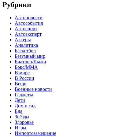
Рубрики
Автоновости
Автособытия
Автоспорт
Автоэксперт
Актеры
Аналитика
Баскетбол
Безумный мир
Биатлон/Лыжи
Бокс/MMA
В мире
В России
Вещи
Военные новости
Гаджеты
Дети
Дом и сад
Еда
Звёзды
Здоровье
Игры
Импортозамещение